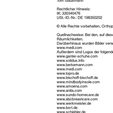
Tom Gausmann
Rechtlicher Hinweis:
IK: 330340476
USt.-ID.-Nr.: DE 198350202
© Alle Rechte vorbehalten, Orth
Quellnachweise: Bei den, auf dies
Räumlichkeiten.
Darüberhinaus wurden Bilder verwe
www.medi.com
Außerdem sind Logos der folgende
www.ganter-schuhe.com
www.solidus.info
www.berkemann.com
www.medi.com
www.topro.de
www.bischoff-bischoff.de
www.mindbodyinsole.com
www.amoena.com
www.anita.com
www.sundo-homecare.de
www.abcbreastcare.com
www.werkmeister.de
www.bort.de
www.schiebler.de